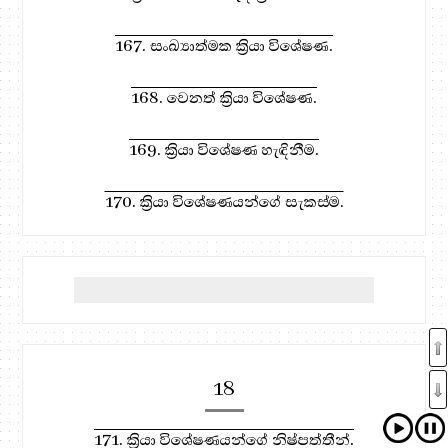
167. සංඛ්‍යාත්මක ක්‍රියා විශේෂණ.
168. වෙනත් ක්‍රියා විශේෂණ.
169. ක්‍රියා විශේෂණ හැඳිනීම.
170. ක්‍රියා විශේෂණයන්ගේ සැකස්ම.
18
171. ක්‍රියා විශේෂණයන්ගේ නිෂ්පත්තීන්.