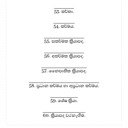
53. කර්තෘ.
54. කර්මය.
55. සකර්මක ක්‍රියාපද.
56. අකර්මක ක්‍රියාපද.
57. නෛපාතික ක්‍රියාපද.
58. ප්‍රධාන කර්මය හා අප්‍රධාන කර්මය.
59. ශේෂ ක්‍රියා.
60. ක්‍රියාපද වරනැඟීම.