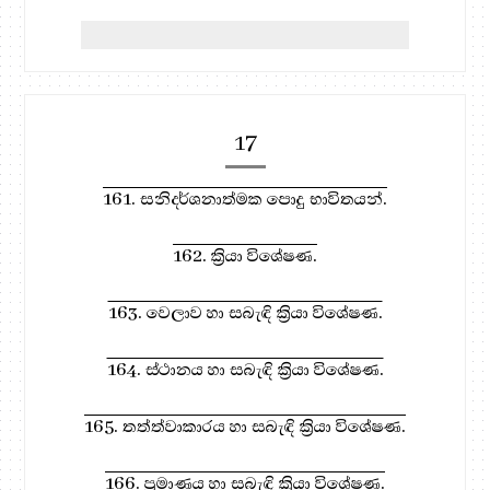
17
161. සනිදර්ශනාත්මක පොදු භාවිතයන්.
162. ක්‍රියා විශේෂණ.
163. වෙලාව හා සබැඳි ක්‍රියා විශේෂණ.
164. ස්ථානය හා සබැඳි ක්‍රියා විශේෂණ.
165. තත්ත්වාකාරය හා සබැඳි ක්‍රියා විශේෂණ.
166. ප්‍රමාණය හා සබැඳි ක්‍රියා විශේෂණ.