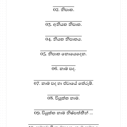
02. නිපාත.
03. අනියත නිපාත.
04. නියත නිපාතය.
05. නිපාත නොයෙදෙන.
06. නාම පද.
07. නාම පද හා ඒවායේ තේරුම්.
08. වියුක්ත නාම.
09. වියුක්ත නාම නිෂ්පත්තීන් ...