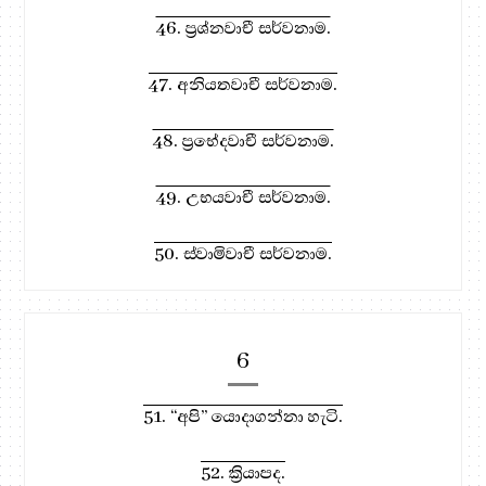
46. ප්‍රශ්නවාචී සර්වනාම.
47. අනියතවාචී සර්වනාම.
48. ප්‍රභේදවාචී සර්වනාම.
49. උභයවාචී සර්වනාම.
50. ස්වාමිවාචී සර්වනාම.
6
51. “අපි” යොදාගන්නා හැටි.
52. ක්‍රියාපද.