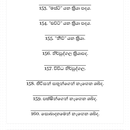
153. “මස්ට්” යන ක්‍රියා පදය.
154. “ඔව්ට්” යන ක්‍රියා පදය.
155. “නීඩ්” යන ක්‍රියා.
156. නිර්පුද්ගල ක්‍රියාපද.
157. විවිධ නිර්පුද්ගල.
158. තිරිසන් සතුන්ගෙන් නැඟෙන ශබ්ද.
159. පක්ෂීන්ගෙන් නැඟෙන ශබ්ද.
160. සොබාදහමෙන් නැඟෙන ශබ්ද.