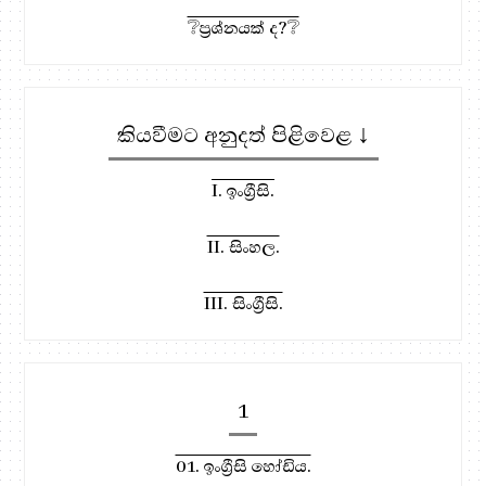
❔ප්‍රශ්නයක් ද?❔
කියවීමට අනුදත් පිළිවෙළ ↓
I. ඉංග්‍රීසි.
II. සිංහල.
III. සිංග්‍රීසි.
1
01. ඉංග්‍රීසි හෝඩිය.