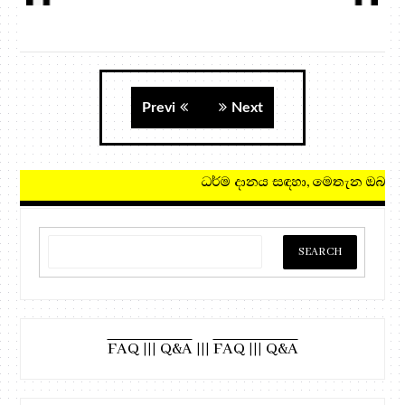
Previ
Next
ධර්ම දානය සඳහා, මෙතැන ඔබන්න!
FAQ ||| Q&A
|||
FAQ ||| Q&A