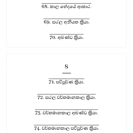
68. කාල භේදයේ ආකාර.
69. සරල අනියත ක්‍රියා.
70. අඛණ්ඩ ක්‍රියා.
8
71. පරිපූර්ණ ක්‍රියා.
72. සරල වර්තමානකාල ක්‍රියා.
73. වර්තමානකාල අඛණ්ඩ ක්‍රියා.
74. වර්තමානකාල පරිපූර්ණ ක්‍රියා.