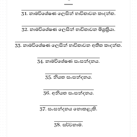
31. නාමවිශේෂණ ලෙසින් භාවිතාවන කෘදන්ත.
32. නාමවිශේෂණ ලෙසින් භාවිතාවන මිශ්‍රක්‍රියා.
33. නාමවිශේෂණ ලෙසින් භාවිතාවන අතීත කෘදන්ත.
34. නාමවිශේෂණ සංසන්දනය.
35. නියත සංසන්දනය.
36. අනියත සංසන්දනය.
37. සංසන්දනය නොකළැකි.
38. සර්වනාම.