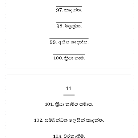
97. කෘදන්ත.
98. මිශ්‍රක්‍රියා.
99. අතීත කෘදන්ත.
100. ක්‍රියා නාම.
11
101. ක්‍රියා නාමීය සමාස.
102. සම්බන්ධක ලෙසින් කෘදන්ත.
103. වරනැඟීම.