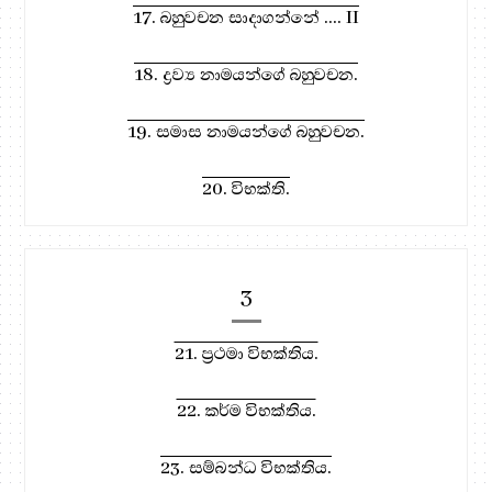
17. බහුවචන සාදාගන්නේ .... II
18. ද්‍රව්‍ය නාමයන්ගේ බහුවචන.
19. සමාස නාමයන්ගේ බහුවචන.
20. විභක්ති.
3
21. ප්‍රථමා විභක්තිය.
22. කර්ම විභක්තිය.
23. සම්බන්ධ විභක්තිය.