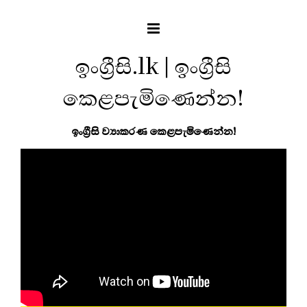
ඉංග්‍රීසි.lk | ඉංග්‍රීසි
කෙළපැමිණෙන්න!
ඉංග්‍රීසි ව්‍යාකරණ කෙළපැමිණෙන්න!