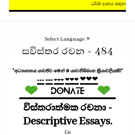
ධර්ම දානය සඳහා, මෙතැන ඔබන්න!
Select Language
▼
සවිස්තර රචන - 484
"අධ්‍යාපනය යාවජීව මෙන් ම යාවනිබ්බාන ක්‍රියාවලියකි!"
❤❤❤
❤❤❤
❤❤❤
❤❤❤
❤❤❤
විස්තරාත්මක රචනා -
Descriptive Essays.
En