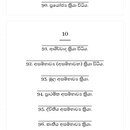
90. ප්‍රයෝජ්‍ය ක්‍රියා විධිය.
10
91. ආශිර්වාද ක්‍රියා විධිය.
92. අසම්භාව්‍ය (අසම්භාවන) ක්‍රියා විධිය.
93. මූල අසම්භාව්‍ය ක්‍රියා.
94. ප්‍රාථමික අසම්භාව්‍ය ක්‍රියා.
95. ද්විතීය අසම්භාව්‍ය ක්‍රියා.
96. තෘතීය අසම්භාව්‍ය ක්‍රියා.