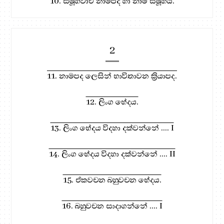
10. සමූහවාචී නාමපද හා නාම සමූහය.
2
11. නාමපද ලෙසින් භාවිතාවන ක්‍රියාපද.
12. ලිංග භේදය.
13. ලිංග භේදය විදහා දක්වන්නේ .... I
14. ලිංග භේදය විදහා දක්වන්නේ .... II
15. ඒකවචන බහුවචන භේදය.
16. බහුවචන සාදාගන්නේ .... I