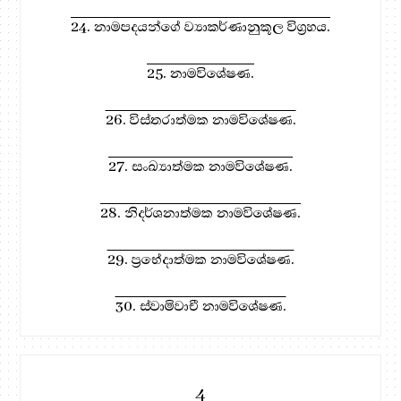
24. නාමපදයන්ගේ ව්‍යාකර්ණානුකූල විග්‍රහය.
25. නාමවිශේෂණ.
26. විස්තරාත්මක නාමවිශේෂණ.
27. සංඛ්‍යාත්මක නාමවිශේෂණ.
28. නිදර්ශනාත්මක නාමවිශේෂණ.
29. ප්‍රභේදාත්මක නාමවිශේෂණ.
30. ස්වාමිවාචී නාමවිශේෂණ.
4