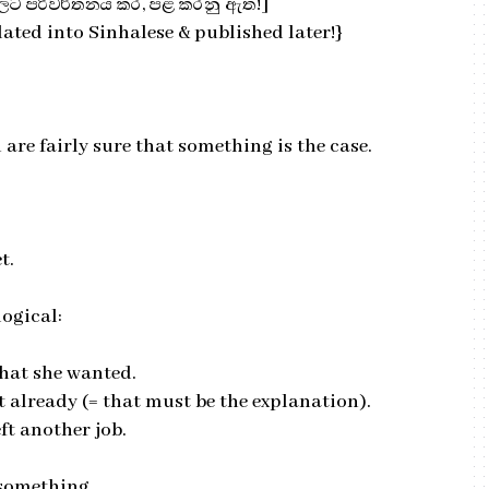
හලට පරිවර්තනය කර, පළ කරනු ඇත!]
ated into Sinhalese & published later!}
 are fairly sure that something is the case.
t.
logical:
hat she wanted.
ft already (= that must be the explanation).
ft another job.
 something.