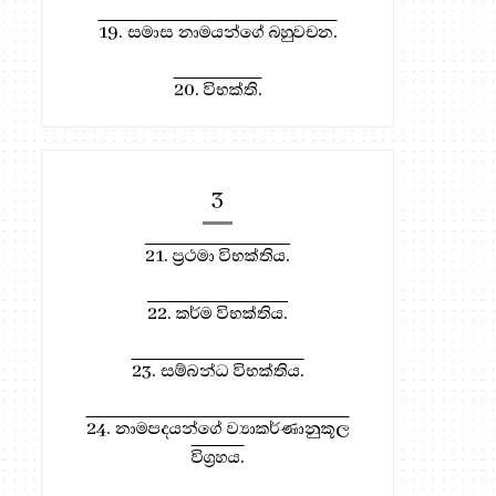
19. සමාස නාමයන්ගේ බහුවචන.
20. විභක්ති.
3
21. ප්‍රථමා විභක්තිය.
22. කර්ම විභක්තිය.
23. සම්බන්ධ විභක්තිය.
24. නාමපදයන්ගේ ව්‍යාකර්ණානුකූල
විග්‍රහය.