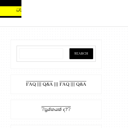
 සඳහා, මෙතැන ඔබන්න!
FAQ ||| Q&A
|||
FAQ ||| Q&A
❔ප්‍රශ්නයක් ද?❔