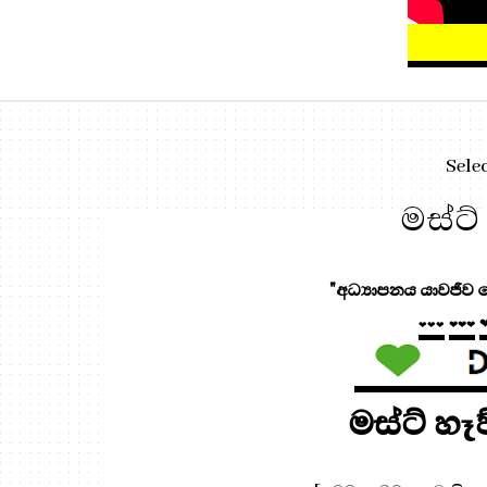
Sele
මස්ට්
"අධ්‍යාපනය යාවජීව මෙ
❤❤❤
❤❤❤
මස්ට් හෑ