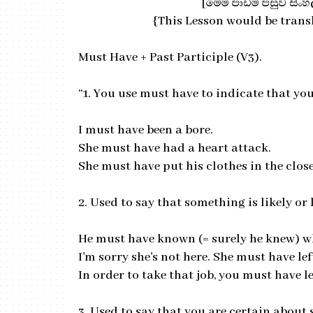
[මෙම පාඩම පසුව සිං
{This Lesson would be transl
Must Have + Past Participle (V3).
“1. You use must have to indicate that you
I must have been a bore.
She must have had a heart attack.
She must have put his clothes in the close
2. Used to say that something is likely or 
He must have known (= surely he knew) w
I'm sorry she's not here. She must have le
In order to take that job, you must have le
3. Used to say that you are certain about