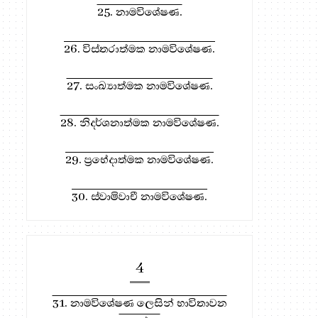
25. නාමවිශේෂණ.
26. විස්තරාත්මක නාමවිශේෂණ.
27. සංඛ්‍යාත්මක නාමවිශේෂණ.
28. නිදර්ශනාත්මක නාමවිශේෂණ.
29. ප්‍රභේදාත්මක නාමවිශේෂණ.
30. ස්වාමිවාචී නාමවිශේෂණ.
4
31. නාමවිශේෂණ ලෙසින් භාවිතාවන