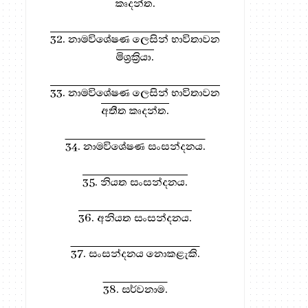
කෘදන්ත.
32. නාමවිශේෂණ ලෙසින් භාවිතාවන
මිශ්‍රක්‍රියා.
33. නාමවිශේෂණ ලෙසින් භාවිතාවන
අතීත කෘදන්ත.
34. නාමවිශේෂණ සංසන්දනය.
35. නියත සංසන්දනය.
36. අනියත සංසන්දනය.
37. සංසන්දනය නොකළැකි.
38. සර්වනාම.