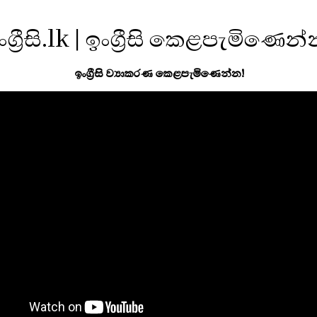
ංග්‍රීසි.lk | ඉංග්‍රීසි කෙළපැමිණෙන
ඉංග්‍රීසි ව්‍යාකරණ කෙළපැමිණෙන්න!