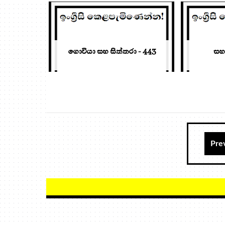
ගොවියා සහ සිත්තරා - 443
සහ
Pre