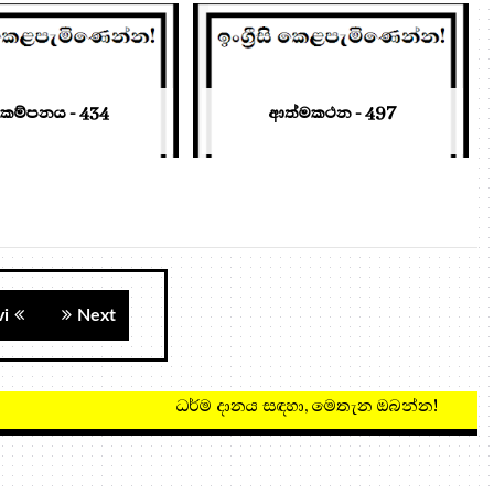
කම්පනය - 434
ආත්මකථන - 497
vi
Next
ධර්ම දානය සඳහා