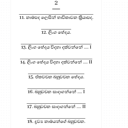
2
11. නාමපද ලෙසින් භාවිතාවන ක්‍රියාපද.
මා ඉදිරියෙහි - වර්ණනාව - III -
තථ්‍ය දයාව - 479
12. ලිංග භේදය.
488
13. ලිංග භේදය විදහා දක්වන්නේ .... I
14. ලිංග භේදය විදහා දක්වන්නේ .... II
15. ඒකවචන බහුවචන භේදය.
16. බහුවචන සාදාගන්නේ .... I
, මෙතැන ඔබන්න!
17. බහුවචන සාදාගන්නේ .... II
18. ද්‍රව්‍ය නාමයන්ගේ බහුවචන.