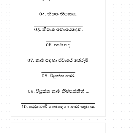
04. නියත නිපාතය.
05. නිපාත නොයෙදෙන.
06. නාම පද.
07. නාම පද හා ඒවායේ තේරුම්.
08. වියුක්ත නාම.
09. වියුක්ත නාම නිෂ්පත්තීන් ...
10. සමූහවාචී නාමපද හා නාම සමූහය.