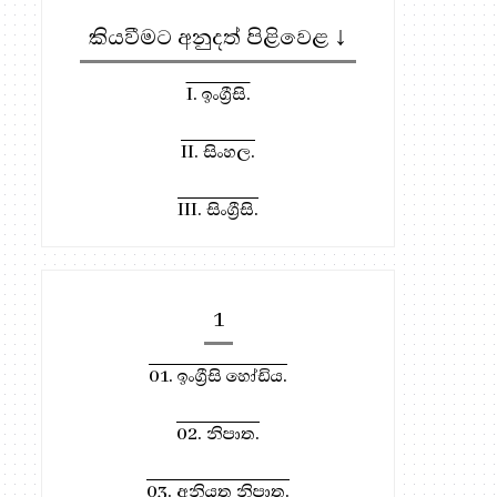
කියවීමට අනුදත් පිළිවෙළ ↓
I. ඉංග්‍රීසි.
II. සිංහල.
III. සිංග්‍රීසි.
1
01. ඉංග්‍රීසි හෝඩිය.
02. නිපාත.
03. අනියත නිපාත.