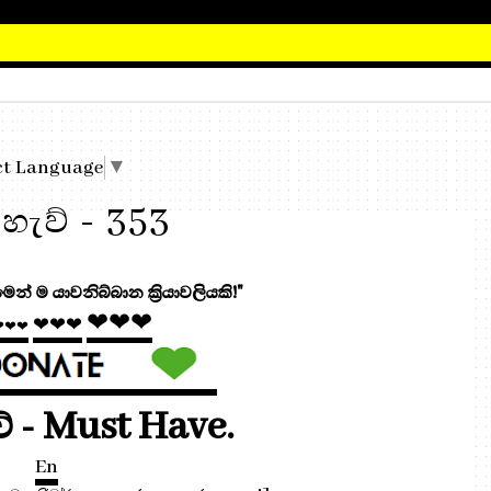
ධර්ම දානය
ct Language
▼
 හැව් - 353
න් ම යාවනිබ්බාන ක්‍රියාවලියකි!"
❤❤❤
❤❤❤
❤❤❤
ව් - Must Have.
En