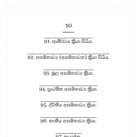
10
91. ආශිර්වාද ක්‍රියා විධිය.
92. අසම්භාව්‍ය (අසම්භාවන) ක්‍රියා විධිය.
93. මූල අසම්භාව්‍ය ක්‍රියා.
94. ප්‍රාථමික අසම්භාව්‍ය ක්‍රියා.
95. ද්විතීය අසම්භාව්‍ය ක්‍රියා.
96. තෘතීය අසම්භාව්‍ය ක්‍රියා.
97. කෘදන්ත.