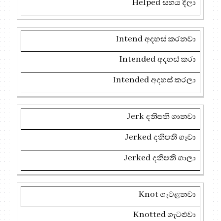
Helped
සහය දීලා
Intend
අදහස් කරනවා
Intended
අදහස් කරා
Intended
අදහස් කරලා
Jerk
දනිපනි ගානවා
Jerked
දනිපනි ගෑවා
Jerked
දනිපනි ගාලා
Knot
ගැටළනවා
Knotted
ගැටළුවා