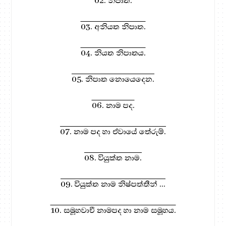
02. නිපාත.
03. අනියත නිපාත.
04. නියත නිපාතය.
05. නිපාත නොයෙදෙන.
06. නාම පද.
07. නාම පද හා ඒවායේ තේරුම්.
08. වියුක්ත නාම.
09. වියුක්ත නාම නිෂ්පත්තීන් ...
10. සමූහවාචී නාමපද හා නාම සමූහය.