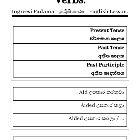
Verbs.
Ingreesi Padama - ඉංග්‍රීසි පාඩම - English Lesson.
Present Tense
වර්තමාන කාලය
Past Tense
අතීත කාලය
Past Participle
අතීත කෘදන්තය
Aid
උපකාර කරනවා
Aided
උපකාර කළා
Aided
උපකාර කරලා / ...