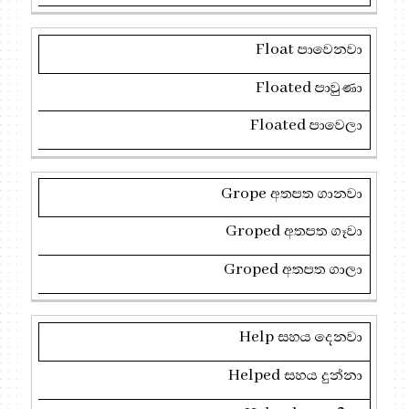
Float
පාවෙනවා
Floated
පාවුණා
Floated
පාවෙලා
Grope
අතපත ගානවා
Groped
අතපත ගෑවා
Groped
අතපත ගාලා
Help
සහය දෙනවා
Helped
සහය දුන්නා