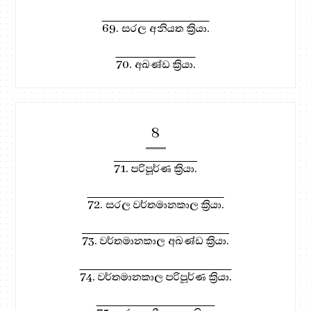
69. සරල අනියත ක්‍රියා.
70. අඛණ්ඩ ක්‍රියා.
8
71. පරිපූර්ණ ක්‍රියා.
72. සරල වර්තමානකාල ක්‍රියා.
73. වර්තමානකාල අඛණ්ඩ ක්‍රියා.
74. වර්තමානකාල පරිපූර්ණ ක්‍රියා.