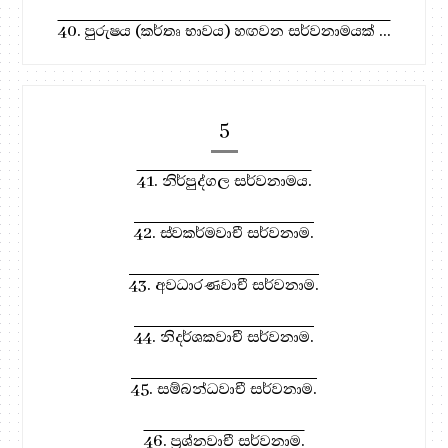
40. පුරුෂය (කර්තෘ භාවය) හඟවන සර්වනාමයක් ...
5
41. නිර්පුද්ගල සර්වනාමය.
42. ස්වකර්මවාචී සර්වනාම.
43. අවධාරණවාචී සර්වනාම.
44. නිදර්ශකවාචී සර්වනාම.
45. සම්බන්ධවාචී සර්වනාම.
46. ප්‍රශ්නවාචී සර්වනාම.