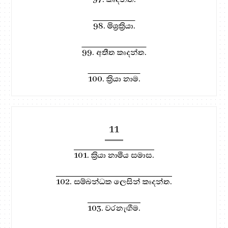
98. මිශ්‍රක්‍රියා.
99. අතීත කෘදන්ත.
100. ක්‍රියා නාම.
11
101. ක්‍රියා නාමීය සමාස.
102. සම්බන්ධක ලෙසින් කෘදන්ත.
103. වරනැඟීම.