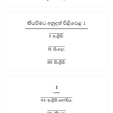
කියවීමට අනුදත් පිළිවෙළ ↓
I. ඉංග්‍රීසි.
II. සිංහල.
III. සිංග්‍රීසි.
1
01. ඉංග්‍රීසි හෝඩිය.