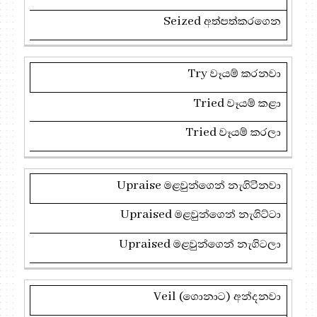
Seized
අත්පත්කරගෙන
Try
වෑයම් කරනවා
Tried
වෑයම් කළා
Tried
වෑයම් කරලා
Upraise
මළවුන්ගෙන් නැගිටිනවා
Upraised
මළවුන්ගෙන් නැගිට්ටා
Upraised
මළවුන්ගෙන් නැගිටලා
Veil (
ගොනාට) අන්දනවා