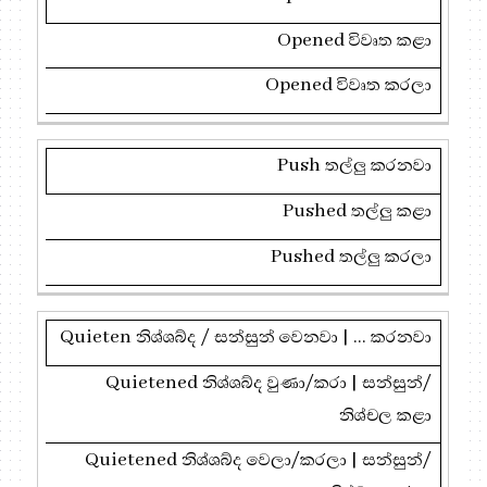
Opened
විවෘත කළා
Opened
විවෘත කරලා
Push
තල්ලු කරනවා
Pushed
තල්ලු කළා
Pushed
තල්ලු කරලා
Quieten
නිශ්ශබ්ද / සන්සුන් වෙනවා
| ...
කරනවා
Quietened
නිශ්ශබ්ද වුණා/කරා
|
සන්සුන්/
නිශ්චල කළා
Quietened
නිශ්ශබ්ද වෙලා/කරලා
|
සන්සුන්/