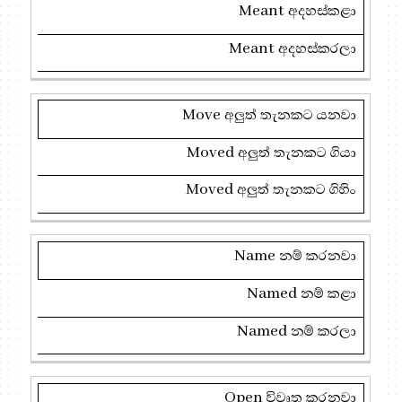
Meant
අදහස්කළා
Meant
අදහස්කරලා
Move
අලුත් තැනකට යනවා
Moved
අලුත් තැනකට ගියා
Moved
අලුත් තැනකට ගිහිං
Name
නම් කරනවා
Named
නම් කළා
Named
නම් කරලා
Open
විවෘත කරනවා