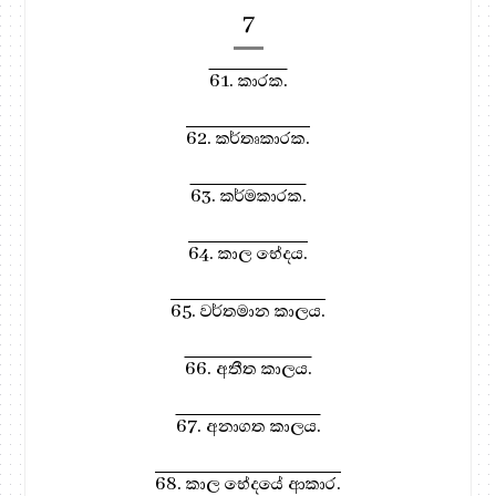
7
61. කාරක.
62. කර්තෘකාරක.
63. කර්මකාරක.
64. කාල භේදය.
65. වර්තමාන කාලය.
66. අතීත කාලය.
67. අනාගත කාලය.
68. කාල භේදයේ ආකාර.