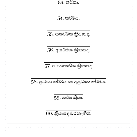
53. කර්තෘ.
54. කර්මය.
55. සකර්මක ක්‍රියාපද.
56. අකර්මක ක්‍රියාපද.
57. නෛපාතික ක්‍රියාපද.
58. ප්‍රධාන කර්මය හා අප්‍රධාන කර්මය.
59. ශේෂ ක්‍රියා.
60. ක්‍රියාපද වරනැඟීම.