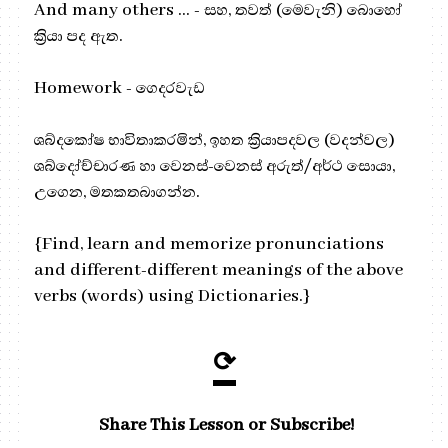
And many others … - සහ, තවත් (මෙවැනි) බොහෝ
ක්‍රියා පද ඇත.
Homework - ගෙදරවැඩ
ශබ්දකෝෂ භාවිතාකරමින්, ඉහත ක්‍රියාපදවල (වදන්වල)
ශබ්දෝච්චාරණ හා වෙනස්-වෙනස් අරුත්/අර්ථ සොයා,
උගෙන, මතකතබාගන්න.
{Find, learn and memorize pronunciations
and different-different meanings of the above
verbs (words) using Dictionaries.}
⟳
Share This Lesson or Subscribe!