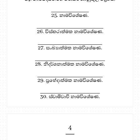
25. නාමවිශේෂණ.
26. විස්තරාත්මක නාමවිශේෂණ.
27. සංඛ්‍යාත්මක නාමවිශේෂණ.
28. නිදර්ශනාත්මක නාමවිශේෂණ.
29. ප්‍රභේදාත්මක නාමවිශේෂණ.
30. ස්වාමිවාචී නාමවිශේෂණ.
4