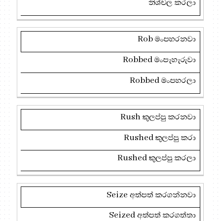
නිශ්චල කරලා
Rob
මංපහරනවා
Robbed
මංපැහැරුවා
Robbed
මංපහරලා
Rush
කුලප්පු කරනවා
Rushed
කුලප්පු කරා
Rushed
කුලප්පු කරලා
Seize
අත්පත් කරගන්නවා
Seized
අත්පත් කරගත්තා