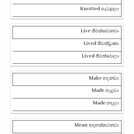
Knotted
ගැටළලා
Live
ජීවත්වෙනවා
Lived
ජීවත්වුණා
Lived
ජීවත්වෙලා
Make
හදනවා
Made
හැදුවා
Made
හදලා
Mean
අදහස්කරනවා