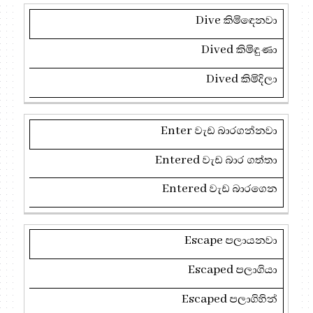
Dive
කිමිඳෙනවා
Dived
කිමිඳුණා
Dived
කිමිදිලා
Enter
වැඩ බාරගන්නවා
Entered
වැඩ බාර ගත්තා
Entered
වැඩ බාරගෙන
Escape
පලායනවා
Escaped
පලාගියා
Escaped
පලාගිහින්