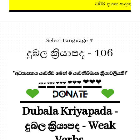
ධර්ම දානය සඳහා, මෙතැන ඔබන්න!
Select Language
▼
දුබල ක්‍රියාපද - 106
"අධ්‍යාපනය යාවජීව මෙන් ම යාවනිබ්බාන ක්‍රියාවලියකි!"
❤❤❤
❤❤❤
❤❤❤
❤❤❤
❤❤❤
Dubala Kriyapada -
දුබල ක්‍රියාපද - Weak