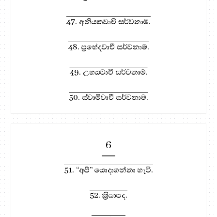
47. අනියතවාචී සර්වනාම.
48. ප්‍රභේදවාචී සර්වනාම.
49. උභයවාචී සර්වනාම.
50. ස්වාමිවාචී සර්වනාම.
6
51. “අපි” යොදාගන්නා හැටි.
52. ක්‍රියාපද.