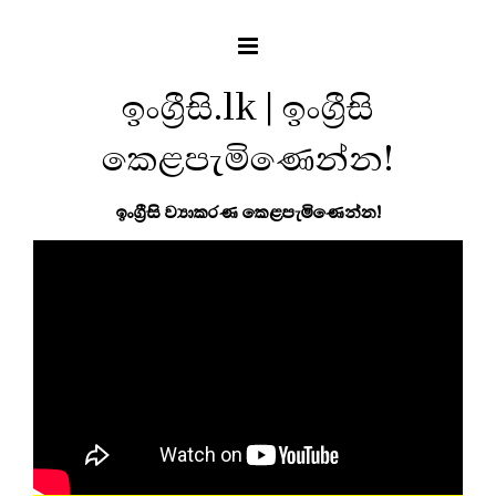
ඉංග්‍රීසි.lk | ඉංග්‍රීසි
කෙළපැමිණෙන්න!
ඉංග්‍රීසි ව්‍යාකරණ කෙළපැමිණෙන්න!