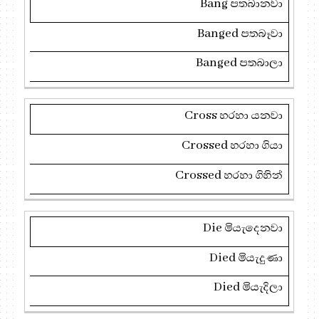
Bang
පතබානවා
Banged
පතබෑවා
Banged
පතබාලා
Cross
හරහා යනවා
Crossed
හරහා ගියා
Crossed
හරහා ගිහින්
Die
මියැදෙනවා
Died
මියැදුණා
Died
මියැදිලා