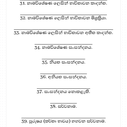
31. නාමවිශේෂණ ලෙසින් භාවිතාවන කෘදන්ත.
32. නාමවිශේෂණ ලෙසින් භාවිතාවන මිශ්‍රක්‍රියා.
33. නාමවිශේෂණ ලෙසින් භාවිතාවන අතීත කෘදන්ත.
34. නාමවිශේෂණ සංසන්දනය.
35. නියත සංසන්දනය.
36. අනියත සංසන්දනය.
37. සංසන්දනය නොකළැකි.
38. සර්වනාම.
39. පුරුෂය (කර්තෘ භාවය) හඟවන සර්වනාම.