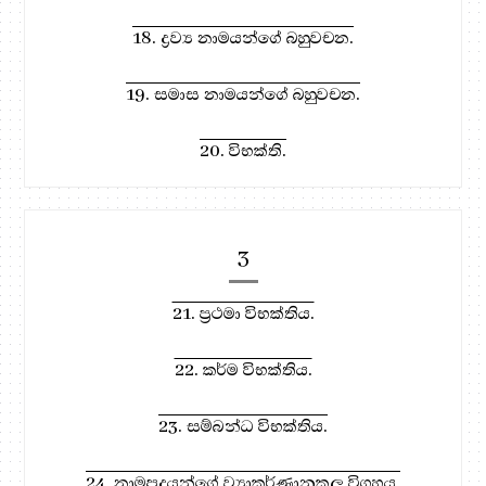
18. ද්‍රව්‍ය නාමයන්ගේ බහුවචන.
19. සමාස නාමයන්ගේ බහුවචන.
20. විභක්ති.
3
21. ප්‍රථමා විභක්තිය.
22. කර්ම විභක්තිය.
23. සම්බන්ධ විභක්තිය.
24. නාමපදයන්ගේ ව්‍යාකර්ණානුකූල විග්‍රහය.