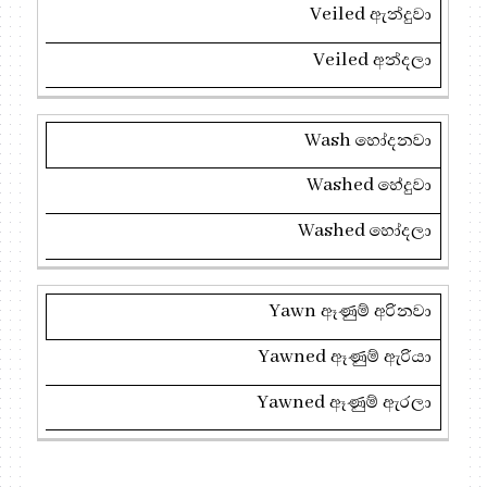
Veiled
ඇන්දුවා
Veiled
අන්දලා
Wash
හෝදනවා
Washed
හේදුවා
Washed
හෝදලා
Yawn
ඈණුම් අරිනවා
Yawned
ඈණුම් ඇරියා
Yawned
ඈණුම් ඇරලා