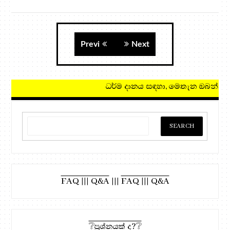
Previ
Next
ධර්ම දානය සඳහා, මෙතැන ඔබන්න!
FAQ ||| Q&A
|||
FAQ ||| Q&A
❔ප්‍රශ්නයක් ද?❔