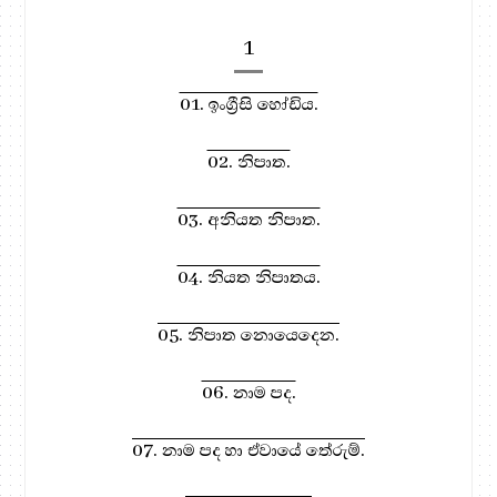
1
01. ඉංග්‍රීසි හෝඩිය.
02. නිපාත.
03. අනියත නිපාත.
04. නියත නිපාතය.
05. නිපාත නොයෙදෙන.
06. නාම පද.
07. නාම පද හා ඒවායේ තේරුම්.