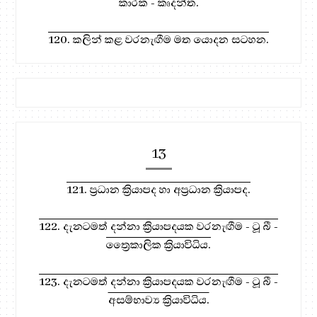
කාරක - කෘදන්ත.
120. කලින් කළ වරනැඟීම මත යොදන සටහන.
13
121. ප්‍රධාන ක්‍රියාපද හා අප්‍රධාන ක්‍රියාපද.
122. දැනටමත් දන්නා ක්‍රියාපදයක වරනැඟීම - ටූ බී -
ත්‍රෛකාලික ක්‍රියාවිධිය.
123. දැනටමත් දන්නා ක්‍රියාපදයක වරනැඟීම - ටූ බී -
අසම්භාව්‍ය ක්‍රියාවිධිය.