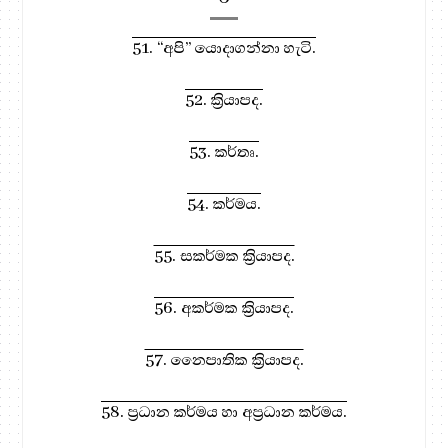
51. “අපි” යොදාගන්නා හැටි.
52. ක්‍රියාපද.
53. කර්තෘ.
54. කර්මය.
55. සකර්මක ක්‍රියාපද.
56. අකර්මක ක්‍රියාපද.
57. නෛපාතික ක්‍රියාපද.
58. ප්‍රධාන කර්මය හා අප්‍රධාන කර්මය.