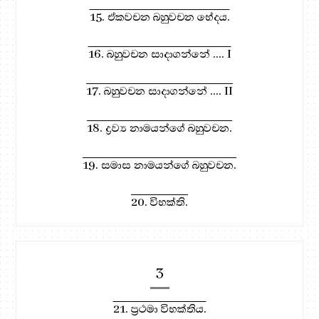
15. ඒකවචන බහුවචන භේදය.
16. බහුවචන සාදාගන්නේ .... I
17. බහුවචන සාදාගන්නේ .... II
18. ද්‍රව්‍ය නාමයන්ගේ බහුවචන.
19. සමාස නාමයන්ගේ බහුවචන.
20. විභක්ති.
3
21. ප්‍රථමා විභක්තිය.