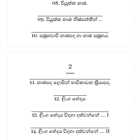
08. වියුක්ත නාම.
09. වියුක්ත නාම නිෂ්පත්තීන් ...
10. සමූහවාචී නාමපද හා නාම සමූහය.
2
11. නාමපද ලෙසින් භාවිතාවන ක්‍රියාපද.
12. ලිංග භේදය.
13. ලිංග භේදය විදහා දක්වන්නේ .... I
14. ලිංග භේදය විදහා දක්වන්නේ .... II