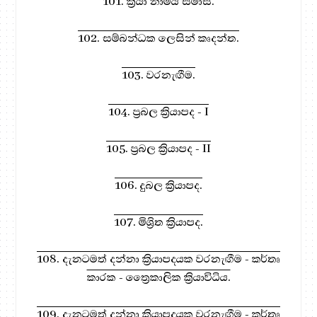
101. ක්‍රියා නාමීය සමාස.
102. සම්බන්ධක ලෙසින් කෘදන්ත.
103. වරනැඟීම.
104. ප්‍රබල ක්‍රියාපද - I
105. ප්‍රබල ක්‍රියාපද - II
106. දුබල ක්‍රියාපද.
107. මිශ්‍රිත ක්‍රියාපද.
108. දැනටමත් දන්නා ක්‍රියාපදයක වරනැඟීම - කර්තෘ
කාරක - ත්‍රෛකාලික ක්‍රියාවිධිය.
109. දැනටමත් දන්නා ක්‍රියාපදයක වරනැඟීම - කර්තෘ