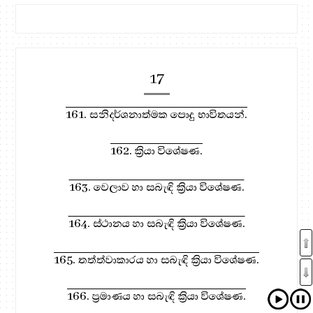
17
161. සනිදර්ශනාත්මක පොදු භාවිතයන්.
162. ක්‍රියා විශේෂණ.
163. වෙලාව හා සබැඳි ක්‍රියා විශේෂණ.
164. ස්ථානය හා සබැඳි ක්‍රියා විශේෂණ.
165. තත්ත්වාකාරය හා සබැඳි ක්‍රියා විශේෂණ.
166. ප්‍රමාණය හා සබැඳි ක්‍රියා විශේෂණ.