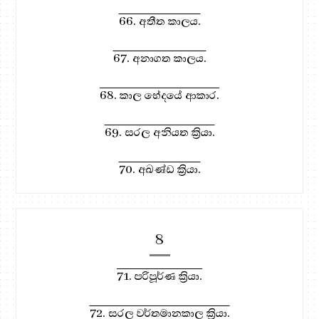
66. අතීත කාලය.
67. අනාගත කාලය.
68. කාල භේදයේ ආකාර.
69. සරල අනියත ක්‍රියා.
70. අඛණ්ඩ ක්‍රියා.
8
71. පරිපූර්ණ ක්‍රියා.
72. සරල වර්තමානකාල ක්‍රියා.