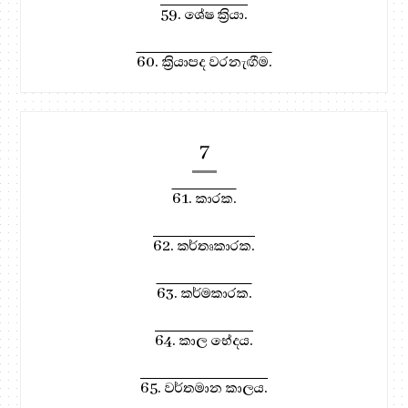
59. ශේෂ ක්‍රියා.
60. ක්‍රියාපද වරනැඟීම.
7
61. කාරක.
62. කර්තෘකාරක.
63. කර්මකාරක.
64. කාල භේදය.
65. වර්තමාන කාලය.