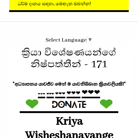
ධර්ම දානය සඳහා, මෙතැන 
Select Language
▼
ක්‍රියා විශේෂණයන්ගේ
නිෂ්පත්තීන් - 171
"අධ්‍යාපනය යාවජීව මෙන් ම යාවනිබ්බාන ක්‍රියාවලියකි!"
❤❤❤
❤❤❤
❤❤❤
❤❤❤
❤❤❤
Kriya
Wisheshanayange