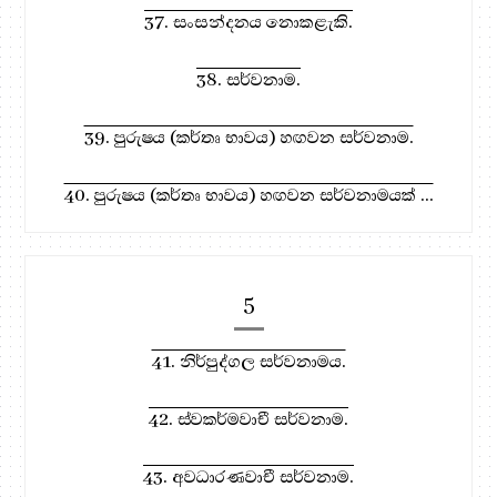
37. සංසන්දනය නොකළැකි.
38. සර්වනාම.
39. පුරුෂය (කර්තෘ භාවය) හඟවන සර්වනාම.
40. පුරුෂය (කර්තෘ භාවය) හඟවන සර්වනාමයක් ...
5
41. නිර්පුද්ගල සර්වනාමය.
42. ස්වකර්මවාචී සර්වනාම.
43. අවධාරණවාචී සර්වනාම.