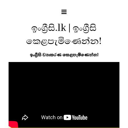
ඉංග්‍රීසි.lk | ඉංග්‍රීසි
කෙළපැමිණෙන්න!
ඉංග්‍රීසි ව්‍යාකරණ කෙළපැමිණෙන්න!