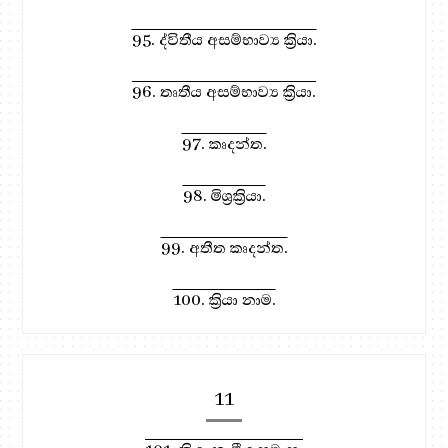
95. ද්විතීය අසම්භාව්‍ය ක්‍රියා.
96. තෘතීය අසම්භාව්‍ය ක්‍රියා.
97. කෘදන්ත.
98. මිශ්‍රක්‍රියා.
99. අතීත කෘදන්ත.
100. ක්‍රියා නාම.
11