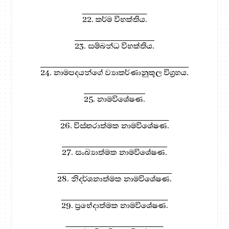
22. කර්ම විභක්තිය.
23. සම්බන්ධ විභක්තිය.
24. නාමපදයන්ගේ ව්‍යාකර්ණානුකූල විග්‍රහය.
25. නාමවිශේෂණ.
26. විස්තරාත්මක නාමවිශේෂණ.
27. සංඛ්‍යාත්මක නාමවිශේෂණ.
28. නිදර්ශනාත්මක නාමවිශේෂණ.
29. ප්‍රභේදාත්මක නාමවිශේෂණ.