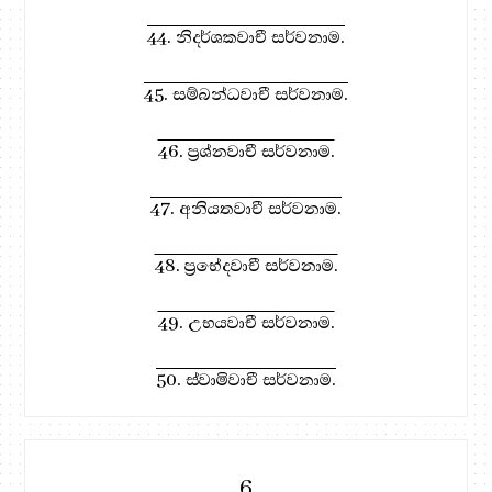
44. නිදර්ශකවාචී සර්වනාම.
45. සම්බන්ධවාචී සර්වනාම.
46. ප්‍රශ්නවාචී සර්වනාම.
47. අනියතවාචී සර්වනාම.
48. ප්‍රභේදවාචී සර්වනාම.
49. උභයවාචී සර්වනාම.
50. ස්වාමිවාචී සර්වනාම.
6