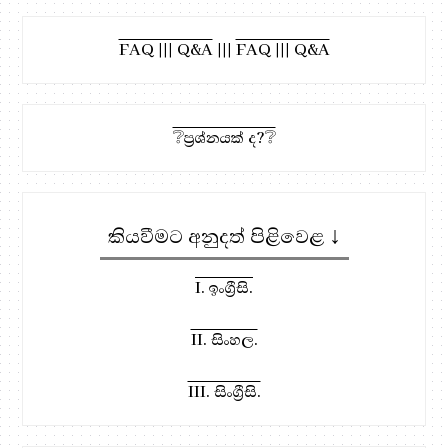
FAQ ||| Q&A
|||
FAQ ||| Q&A
❔ප්‍රශ්නයක් ද?❔
කියවීමට අනුදත් පිළිවෙළ ↓
I. ඉංග්‍රීසි.
II. සිංහල.
III. සිංග්‍රීසි.