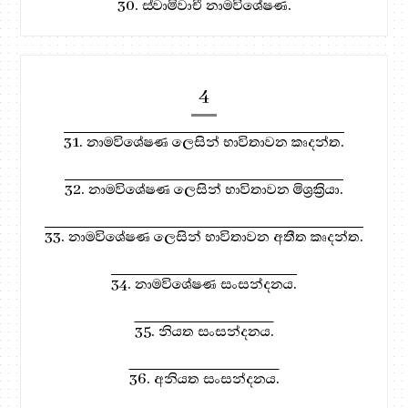
30. ස්වාමිවාචී නාමවිශේෂණ.
4
31. නාමවිශේෂණ ලෙසින් භාවිතාවන කෘදන්ත.
32. නාමවිශේෂණ ලෙසින් භාවිතාවන මිශ්‍රක්‍රියා.
33. නාමවිශේෂණ ලෙසින් භාවිතාවන අතීත කෘදන්ත.
34. නාමවිශේෂණ සංසන්දනය.
35. නියත සංසන්දනය.
36. අනියත සංසන්දනය.