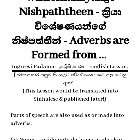
Nishpaththeen - ක්‍රියා
විශේෂණයන්ගේ
නිෂ්පත්තීන් - Adverbs are
Formed from …
Ingreesi Padama - ඉංග්‍රීසි පාඩම - English Lesson.
[මෙම පාඩම පසුව සිංහලට පරිවර්තනය කර, පළ කරනු
ඇත!]
{This Lesson would be translated into
Sinhalese & published later!}
Parts of speech are also used as or made into
adverbs.
(a)
Nouns - Inside, outside, home-made, skin-