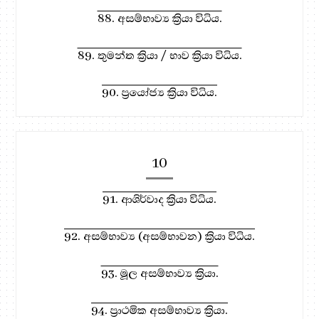
88. අසම්භාව්‍ය ක්‍රියා විධිය.
89. තුමන්ත ක්‍රියා / භාව ක්‍රියා විධිය.
90. ප්‍රයෝජ්‍ය ක්‍රියා විධිය.
10
91. ආශිර්වාද ක්‍රියා විධිය.
92. අසම්භාව්‍ය (අසම්භාවන) ක්‍රියා විධිය.
93. මූල අසම්භාව්‍ය ක්‍රියා.
94. ප්‍රාථමික අසම්භාව්‍ය ක්‍රියා.