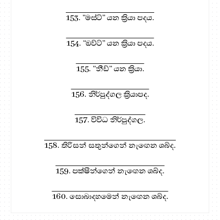
153. “මස්ට්” යන ක්‍රියා පදය.
154. “ඔව්ට්” යන ක්‍රියා පදය.
155. “නීඩ්” යන ක්‍රියා.
156. නිර්පුද්ගල ක්‍රියාපද.
157. විවිධ නිර්පුද්ගල.
158. තිරිසන් සතුන්ගෙන් නැඟෙන ශබ්ද.
159. පක්ෂීන්ගෙන් නැඟෙන ශබ්ද.
160. සොබාදහමෙන් නැඟෙන ශබ්ද.