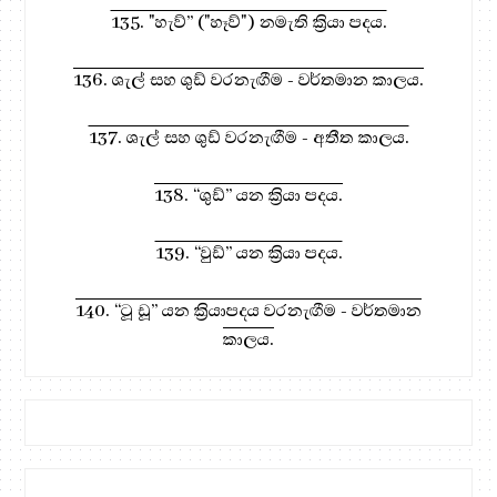
135. "හැව්” ("හෑව්") නමැති ක්‍රියා පදය.
136. ශැල් සහ ශුඩ් වරනැඟීම - වර්තමාන කාලය.
137. ශැල් සහ ශුඩ් වරනැඟීම - අතීත කාලය.
138. “ශුඩ්” යන ක්‍රියා පදය.
139. “වුඩ්” යන ක්‍රියා පදය.
140. “ටූ ඩූ” යන ක්‍රියාපදය වරනැඟීම - වර්තමාන
කාලය.