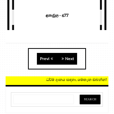
ළතැවුල - 477
Previ
Next
ධර්ම දානය සඳහා, ම