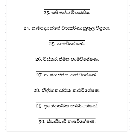
23. සම්බන්ධ විභක්තිය.
24. නාමපදයන්ගේ ව්‍යාකර්ණානුකූල විග්‍රහය.
25. නාමවිශේෂණ.
26. විස්තරාත්මක නාමවිශේෂණ.
27. සංඛ්‍යාත්මක නාමවිශේෂණ.
28. නිදර්ශනාත්මක නාමවිශේෂණ.
29. ප්‍රභේදාත්මක නාමවිශේෂණ.
30. ස්වාමිවාචී නාමවිශේෂණ.