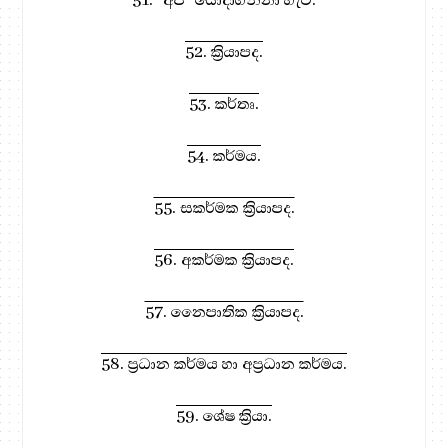
52. ක්‍රියාපද.
53. කර්තෘ.
54. කර්මය.
55. සකර්මක ක්‍රියාපද.
56. අකර්මක ක්‍රියාපද.
57. නෛපාතික ක්‍රියාපද.
58. ප්‍රධාන කර්මය හා අප්‍රධාන කර්මය.
59. ශේෂ ක්‍රියා.