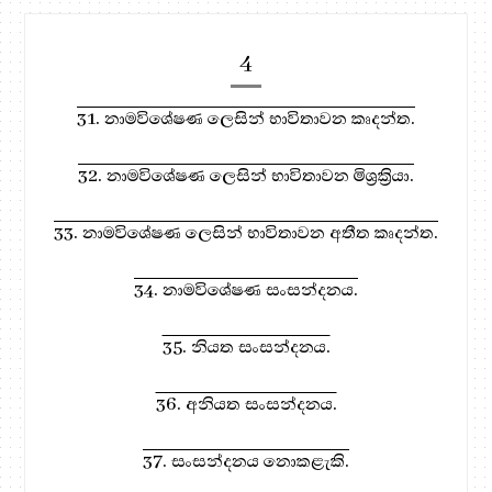
4
31. නාමවිශේෂණ ලෙසින් භාවිතාවන කෘදන්ත.
32. නාමවිශේෂණ ලෙසින් භාවිතාවන මිශ්‍රක්‍රියා.
33. නාමවිශේෂණ ලෙසින් භාවිතාවන අතීත කෘදන්ත.
34. නාමවිශේෂණ සංසන්දනය.
35. නියත සංසන්දනය.
36. අනියත සංසන්දනය.
37. සංසන්දනය නොකළැකි.