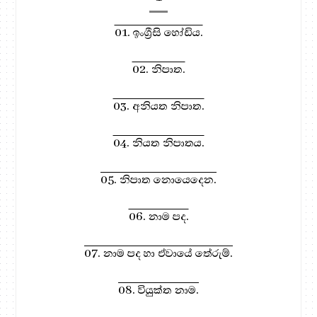
01. ඉංග්‍රීසි හෝඩිය.
02. නිපාත.
03. අනියත නිපාත.
04. නියත නිපාතය.
05. නිපාත නොයෙදෙන.
06. නාම පද.
07. නාම පද හා ඒවායේ තේරුම්.
08. වියුක්ත නාම.