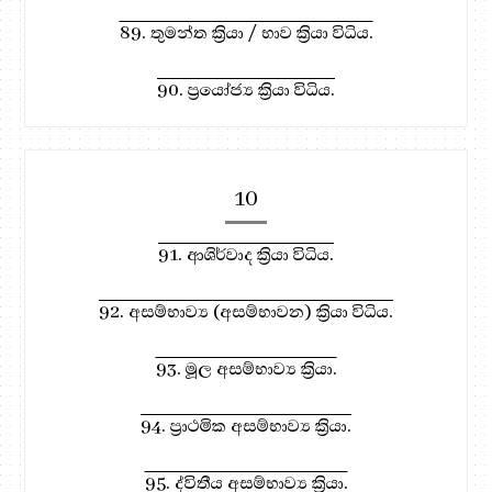
89. තුමන්ත ක්‍රියා / භාව ක්‍රියා විධිය.
90. ප්‍රයෝජ්‍ය ක්‍රියා විධිය.
10
91. ආශිර්වාද ක්‍රියා විධිය.
92. අසම්භාව්‍ය (අසම්භාවන) ක්‍රියා විධිය.
93. මූල අසම්භාව්‍ය ක්‍රියා.
94. ප්‍රාථමික අසම්භාව්‍ය ක්‍රියා.
95. ද්විතීය අසම්භාව්‍ය ක්‍රියා.