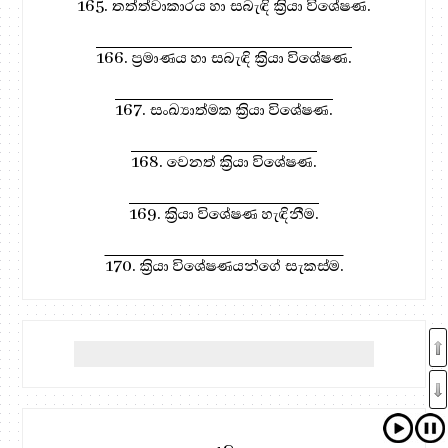
165. තත්ත්වාකාරය හා සබැඳි ක්‍රියා විශේෂණ.
166. ප්‍රමාණය හා සබැඳි ක්‍රියා විශේෂණ.
167. සංඛ්‍යාත්මක ක්‍රියා විශේෂණ.
168. වෙනත් ක්‍රියා විශේෂණ.
169. ක්‍රියා විශේෂණ හැඳිනීම.
170. ක්‍රියා විශේෂණයන්ගේ සැකස්ම.