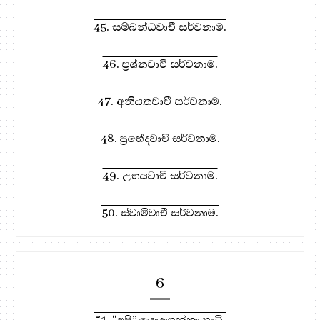
45. සම්බන්ධවාචී සර්වනාම.
46. ප්‍රශ්නවාචී සර්වනාම.
47. අනියතවාචී සර්වනාම.
48. ප්‍රභේදවාචී සර්වනාම.
49. උභයවාචී සර්වනාම.
50. ස්වාමිවාචී සර්වනාම.
6
51. “අපි” යොදාගන්නා හැටි.