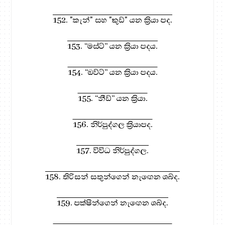
152. "කැන්" සහ "කුඩ්" යන ක්‍රියා පද.
153. “මස්ට්” යන ක්‍රියා පදය.
154. “ඔව්ට්” යන ක්‍රියා පදය.
155. “නීඩ්” යන ක්‍රියා.
156. නිර්පුද්ගල ක්‍රියාපද.
157. විවිධ නිර්පුද්ගල.
158. තිරිසන් සතුන්ගෙන් නැඟෙන ශබ්ද.
159. පක්ෂීන්ගෙන් නැඟෙන ශබ්ද.