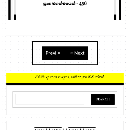
ප්‍රංශ මහත්මයෙක් - 456
Previ
Next
ධර්ම දානය සඳහා, මෙතැන ඔබන්න!