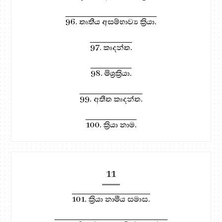
96. තෘතීය අසම්භාව්‍ය ක්‍රියා.
97. කෘදන්ත.
98. මිශ්‍රක්‍රියා.
99. අතීත කෘදන්ත.
100. ක්‍රියා නාම.
11
101. ක්‍රියා නාමීය සමාස.