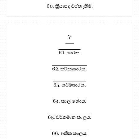
60. ක්‍රියාපද වරනැඟීම.
7
61. කාරක.
62. කර්තෘකාරක.
63. කර්මකාරක.
64. කාල භේදය.
65. වර්තමාන කාලය.
66. අතීත කාලය.