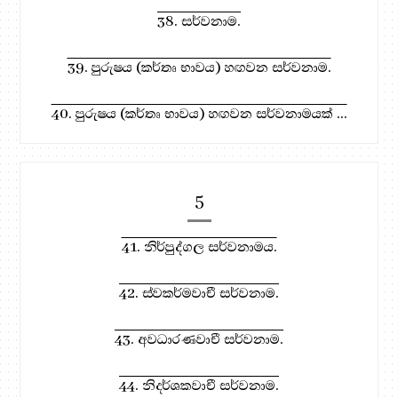
38. සර්වනාම.
39. පුරුෂය (කර්තෘ භාවය) හඟවන සර්වනාම.
40. පුරුෂය (කර්තෘ භාවය) හඟවන සර්වනාමයක් ...
5
41. නිර්පුද්ගල සර්වනාමය.
42. ස්වකර්මවාචී සර්වනාම.
43. අවධාරණවාචී සර්වනාම.
44. නිදර්ශකවාචී සර්වනාම.