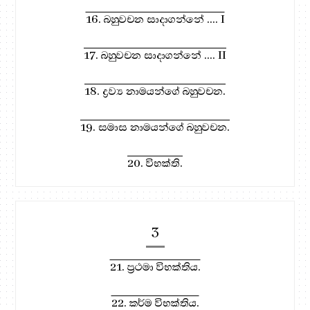
16. බහුවචන සාදාගන්නේ .... I
17. බහුවචන සාදාගන්නේ .... II
18. ද්‍රව්‍ය නාමයන්ගේ බහුවචන.
19. සමාස නාමයන්ගේ බහුවචන.
20. විභක්ති.
3
21. ප්‍රථමා විභක්තිය.
22. කර්ම විභක්තිය.