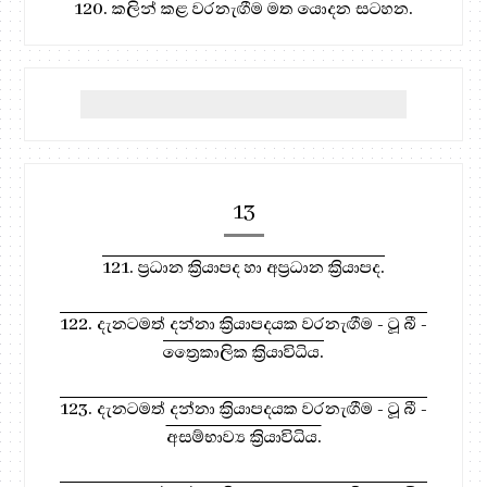
120. කලින් කළ වරනැඟීම මත යොදන සටහන.
13
121. ප්‍රධාන ක්‍රියාපද හා අප්‍රධාන ක්‍රියාපද.
122. දැනටමත් දන්නා ක්‍රියාපදයක වරනැඟීම - ටූ බී -
ත්‍රෛකාලික ක්‍රියාවිධිය.
123. දැනටමත් දන්නා ක්‍රියාපදයක වරනැඟීම - ටූ බී -
අසම්භාව්‍ය ක්‍රියාවිධිය.