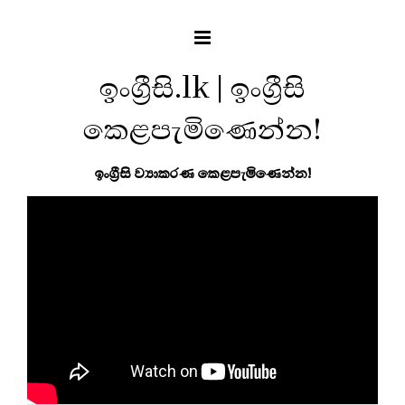
ඉංග්‍රීසි.lk | ඉංග්‍රීසි
කෙළපැමිණෙන්න!
ඉංග්‍රීසි ව්‍යාකරණ කෙළපැමිණෙන්න!