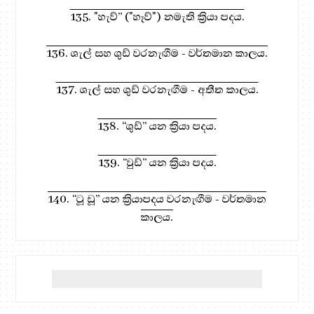
135. "හැව්” ("හෑව්") නමැති ක්‍රියා පදය.
136. ශැල් සහ ශුඩ් වරනැඟීම - වර්තමාන කාලය.
137. ශැල් සහ ශුඩ් වරනැඟීම - අතීත කාලය.
138. “ශුඩ්” යන ක්‍රියා පදය.
139. “වුඩ්” යන ක්‍රියා පදය.
140. “ටූ ඩූ” යන ක්‍රියාපදය වරනැඟීම - වර්තමාන
කාලය.