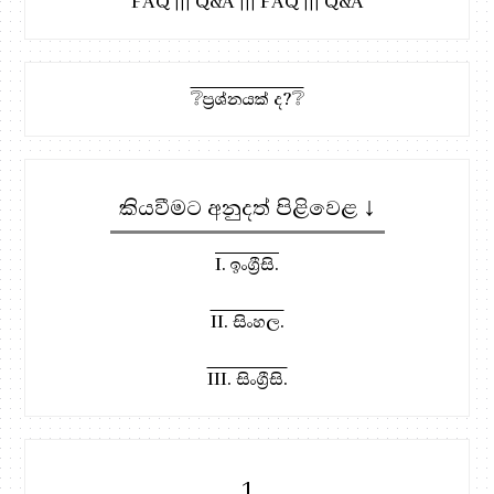
FAQ ||| Q&A
|||
FAQ ||| Q&A
❔ප්‍රශ්නයක් ද?❔
කියවීමට අනුදත් පිළිවෙළ ↓
I. ඉංග්‍රීසි.
II. සිංහල.
III. සිංග්‍රීසි.
1