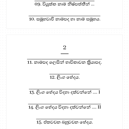
09. වියුක්ත නාම නිෂ්පත්තීන් ...
10. සමූහවාචී නාමපද හා නාම සමූහය.
2
11. නාමපද ලෙසින් භාවිතාවන ක්‍රියාපද.
12. ලිංග භේදය.
13. ලිංග භේදය විදහා දක්වන්නේ .... I
14. ලිංග භේදය විදහා දක්වන්නේ .... II
15. ඒකවචන බහුවචන භේදය.