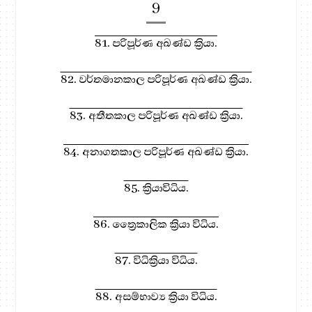
9
81. පරිපූර්ණ අඛණ්ඩ ක්‍රියා.
82. වර්තමානකාල පරිපූර්ණ අඛණ්ඩ ක්‍රියා.
83. අතීතකාල පරිපූර්ණ අඛණ්ඩ ක්‍රියා.
84. අනාගතකාල පරිපූර්ණ අඛණ්ඩ ක්‍රියා.
85. ක්‍රියාවිධිය.
86. ත්‍රෛකාලික ක්‍රියා විධිය.
87. විධික්‍රියා විධිය.
88. අසම්භාව්‍ය ක්‍රියා විධිය.