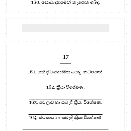
160. සොබාදහමෙන් නැඟෙන ශබ්ද.
17
161. සනිදර්ශනාත්මක පොදු භාවිතයන්.
162. ක්‍රියා විශේෂණ.
163. වෙලාව හා සබැඳි ක්‍රියා විශේෂණ.
164. ස්ථානය හා සබැඳි ක්‍රියා විශේෂණ.