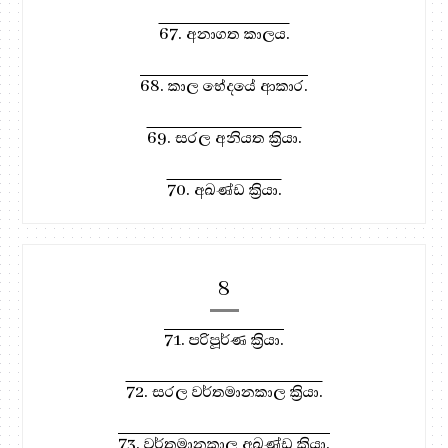
67. අනාගත කාලය.
68. කාල භේදයේ ආකාර.
69. සරල අනියත ක්‍රියා.
70. අඛණ්ඩ ක්‍රියා.
8
71. පරිපූර්ණ ක්‍රියා.
72. සරල වර්තමානකාල ක්‍රියා.
73. වර්තමානකාල අඛණ්ඩ ක්‍රියා.