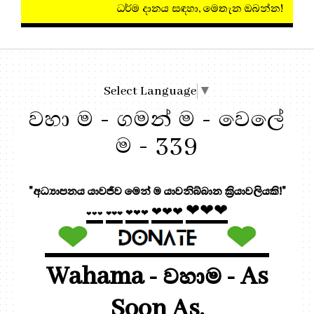
ධර්ම දානය සඳහා, මෙතැන ඔබන්න!
Select Language
▼
වහා ම - ගමන් ම - වෙලේ
ම - 339
"අධ්‍යාපනය යාවජීව මෙන් ම යාවනිබ්බාන ක්‍රියාවලියකි!"
❤❤❤
❤❤❤
❤❤❤
❤❤❤
❤❤❤
Wahama - වහාම - As
Soon As.