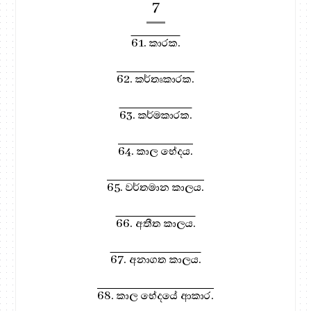
7
61. කාරක.
62. කර්තෘකාරක.
63. කර්මකාරක.
64. කාල භේදය.
65. වර්තමාන කාලය.
66. අතීත කාලය.
67. අනාගත කාලය.
68. කාල භේදයේ ආකාර.