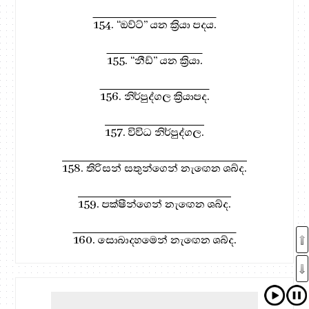
154. “ඔව්ට්” යන ක්‍රියා පදය.
155. “නීඩ්” යන ක්‍රියා.
156. නිර්පුද්ගල ක්‍රියාපද.
157. විවිධ නිර්පුද්ගල.
158. තිරිසන් සතුන්ගෙන් නැඟෙන ශබ්ද.
159. පක්ෂීන්ගෙන් නැඟෙන ශබ්ද.
160. සොබාදහමෙන් නැඟෙන ශබ්ද.