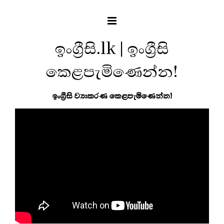
ඉංග්‍රීසි.lk | ඉංග්‍රීසි
කෙළපැමිණෙන්න!
ඉංග්‍රීසි ව්‍යාකරණ කෙළපැමිණෙන්න!