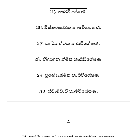
25. නාමවිශේෂණ.
26. විස්තරාත්මක නාමවිශේෂණ.
27. සංඛ්‍යාත්මක නාමවිශේෂණ.
28. නිදර්ශනාත්මක නාමවිශේෂණ.
29. ප්‍රභේදාත්මක නාමවිශේෂණ.
30. ස්වාමිවාචී නාමවිශේෂණ.
4
31. නාමවිශේෂණ ලෙසින් භාවිතාවන කෘදන්ත.