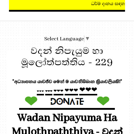
ධර්ම දානය සඳහා, මෙතැන ඔබන්න!
Select Language
▼
වදන් නිපැයුම හා
මූලෝත්පත්තිය - 229
"අධ්‍යාපනය යාවජීව මෙන් ම යාවනිබ්බාන ක්‍රියාවලියකි!"
❤❤❤
❤❤❤
❤❤❤
❤❤❤
❤❤❤
Wadan Nipayuma Ha
Mulothpaththiya - වදන්