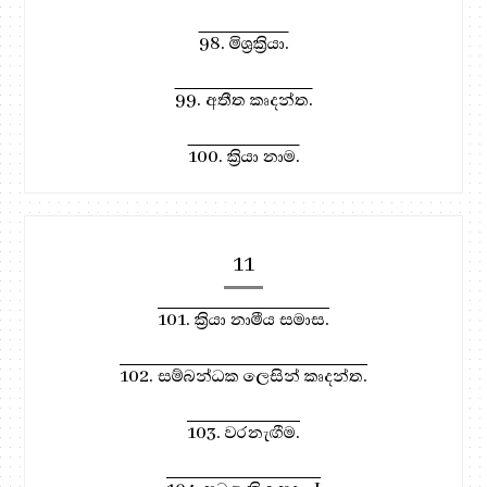
98. මිශ්‍රක්‍රියා.
99. අතීත කෘදන්ත.
100. ක්‍රියා නාම.
11
101. ක්‍රියා නාමීය සමාස.
102. සම්බන්ධක ලෙසින් කෘදන්ත.
103. වරනැඟීම.