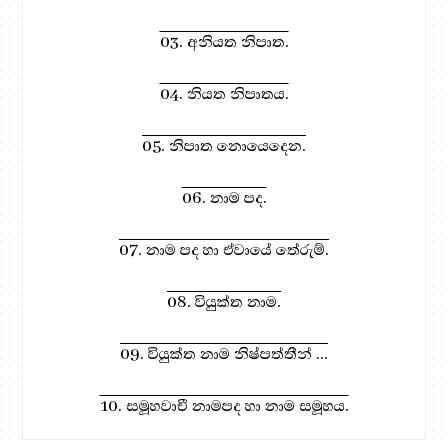
03. අනියත නිපාත.
04. නියත නිපාතය.
05. නිපාත නොයෙදෙන.
06. නාම පද.
07. නාම පද හා ඒවායේ තේරුම්.
08. වියුක්ත නාම.
09. වියුක්ත නාම නිෂ්පත්තීන් ...
10. සමූහවාචී නාමපද හා නාම සමූහය.