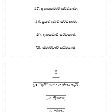
47. අනියතවාචී සර්වනාම.
48. ප්‍රභේදවාචී සර්වනාම.
49. උභයවාචී සර්වනාම.
50. ස්වාමිවාචී සර්වනාම.
6
51. “අපි” යොදාගන්නා හැටි.
52. ක්‍රියාපද.
53. කර්තෘ.