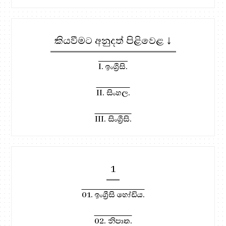
කියවීමට අනුදත් පිළිවෙළ ↓
I. ඉංග්‍රීසි.
II. සිංහල.
III. සිංග්‍රීසි.
1
01. ඉංග්‍රීසි හෝඩිය.
02. නිපාත.