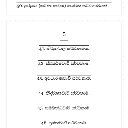
40. පුරුෂය (කර්තෘ භාවය) හඟවන සර්වනාමයක් ...
5
41. නිර්පුද්ගල සර්වනාමය.
42. ස්වකර්මවාචී සර්වනාම.
43. අවධාරණවාචී සර්වනාම.
44. නිදර්ශකවාචී සර්වනාම.
45. සම්බන්ධවාචී සර්වනාම.
46. ප්‍රශ්නවාචී සර්වනාම.