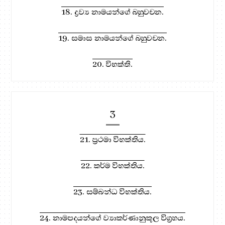
18. ද්‍රව්‍ය නාමයන්ගේ බහුවචන.
19. සමාස නාමයන්ගේ බහුවචන.
20. විභක්ති.
3
21. ප්‍රථමා විභක්තිය.
22. කර්ම විභක්තිය.
23. සම්බන්ධ විභක්තිය.
24. නාමපදයන්ගේ ව්‍යාකර්ණානුකූල විග්‍රහය.