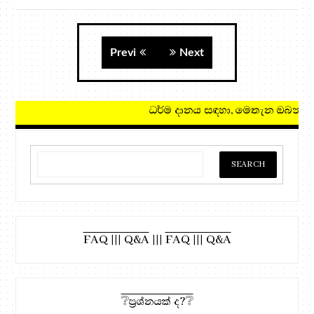
Previ
Next
ධර්ම දානය සඳහා, මෙතැන ඔබන්න!
FAQ ||| Q&A
|||
FAQ ||| Q&A
❔ප්‍රශ්නයක් ද?❔