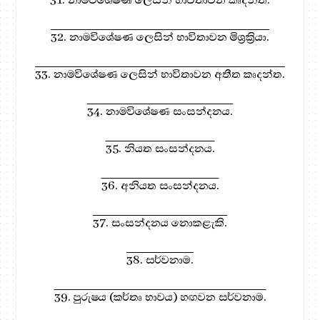
32. නාමවිශේෂණ ලෙසින් භාවිතාවන මිශ්‍රක්‍රියා.
33. නාමවිශේෂණ ලෙසින් භාවිතාවන අතීත කෘදන්ත.
34. නාමවිශේෂණ සංසන්දනය.
35. නියත සංසන්දනය.
36. අනියත සංසන්දනය.
37. සංසන්දනය නොකළැකි.
38. සර්වනාම.
39. පුරුෂය (කර්තෘ භාවය) හඟවන සර්වනාම.