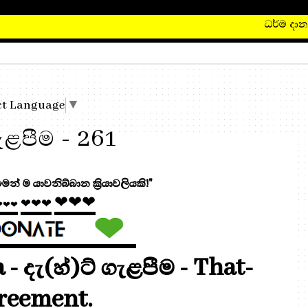
ධර්ම ද
ct Language
▼
ැළපීම - 261
න් ම යාවනිබ්බාන ක්‍රියාවලියකි!"
❤❤❤
❤❤❤
❤❤❤
 දැ(හ්)ට් ගැළපීම - That-
reement.