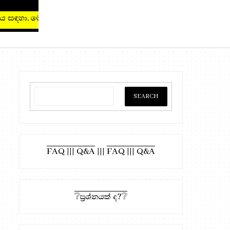
ානය සඳහා, මෙතැන ඔබන්න!
FAQ ||| Q&A
|||
FAQ ||| Q&A
❔ප්‍රශ්නයක් ද?❔