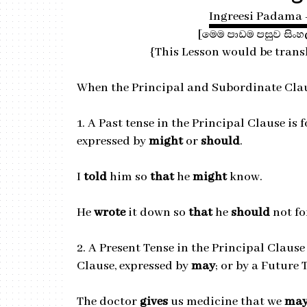
Ingreesi Padama - ඉ
[මෙම පාඩම පසුව සිං
{This Lesson would be transl
When the Principal and Subordinate Clau
1. A Past tense in the Principal Clause is
expressed by
might
or
should
.
I
told
him so
that
he
might
know.
He
wrote
it down so
that
he
should
not fo
2. A Present Tense in the Principal Clause
Clause, expressed by
may
; or by a Future 
The doctor
gives
us medicine that we
ma