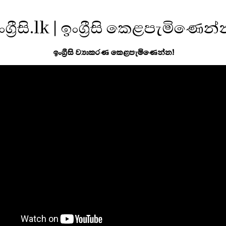
ංග්‍රීසි.lk | ඉංග්‍රීසි කෙළපැමිණෙන
ඉංග්‍රීසි ව්‍යාකරණ කෙළපැමිණෙන්න!