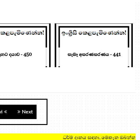
නට දයාව - 450
සැබෑ අසරණසරණය - 441
vi
Next
ධර්ම දානය