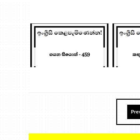
ගයන සියොත් - 459
කතු
Pre