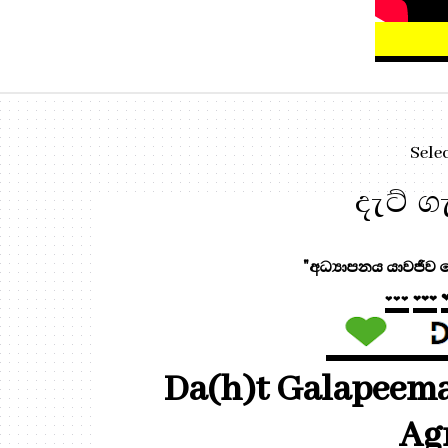
Sele
දැට් ග
"අධ්‍යාපනය යාවජීව මෙ
❤❤❤
❤❤❤
Da(h)t Galapeema -
Ag