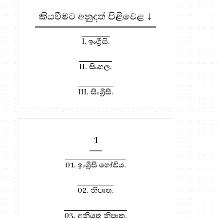
කියවීමට අනුදත් පිළිවෙළ ↓
I. ඉංග්‍රීසි.
II. සිංහල.
III. සිංග්‍රීසි.
1
01. ඉංග්‍රීසි හෝඩිය.
02. නිපාත.
03. අනියත නිපාත.