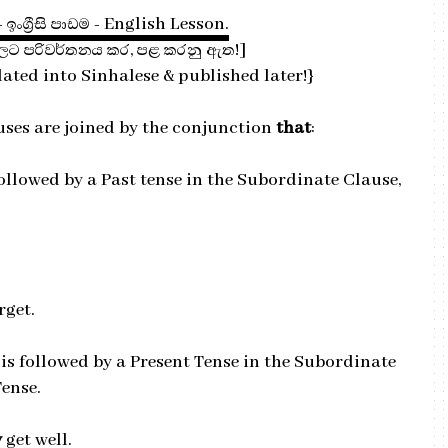
ංග්‍රීසි පාඩම - English Lesson.
හලට පරිවර්තනය කර, පළ කරනු ඇත!]
ated into Sinhalese & published later!}
ses are joined by the conjunction
that
:
 followed by a Past tense in the Subordinate Clause,
rget.
 is followed by a Present Tense in the Subordinate
Tense.
y
get well.