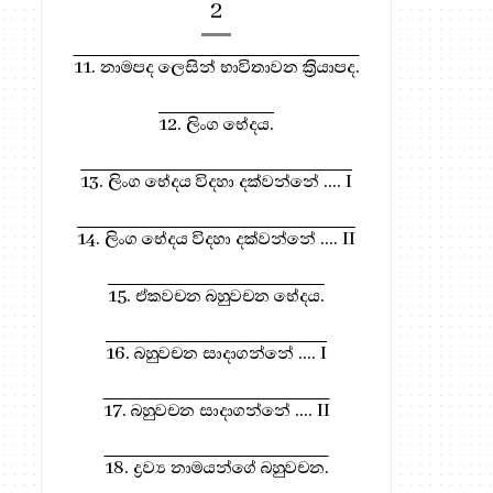
2
11. නාමපද ලෙසින් භාවිතාවන ක්‍රියාපද.
12. ලිංග භේදය.
13. ලිංග භේදය විදහා දක්වන්නේ .... I
රස කතා - 432
සවිස්තර රචනා ලියමු - 
14. ලිංග භේදය විදහා දක්වන්නේ .... II
15. ඒකවචන බහුවචන භේදය.
16. බහුවචන සාදාගන්නේ .... I
17. බහුවචන සාදාගන්නේ .... II
18. ද්‍රව්‍ය නාමයන්ගේ බහුවචන.
 සඳහා, මෙතැන ඔබන්න!